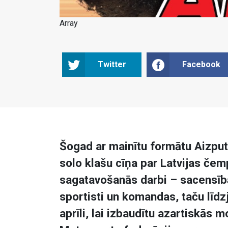
Array
Twitter
Facebook
Šogad ar mainītu formātu Aizput
solo klašu cīņa par Latvijas čem
sagatavošanās darbi – sacensīb
sportisti un komandas, taču līdzj
aprīli, lai izbaudītu azartiskās 