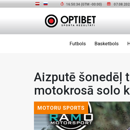
16:50:35
(GTM
-00:00
)
07.08.202
Futbols
Basketbols
H
Aizputē šonedēļ t
motokrosā solo 
MOTORU SPORTS