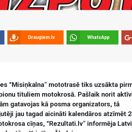
Draugiem.lv
WhatsApp
es “Misiņkalna” mototrasē tiks uzsākta pir
pionu tituliem motokrosā. Pašlaik norit aktīv
ām gatavojas kā posma organizators, tā
utēji jau tagad aicināti kalendāros atzīmēt 2
motokrosa cīņas, “Rezultati.lv” informēja Latv