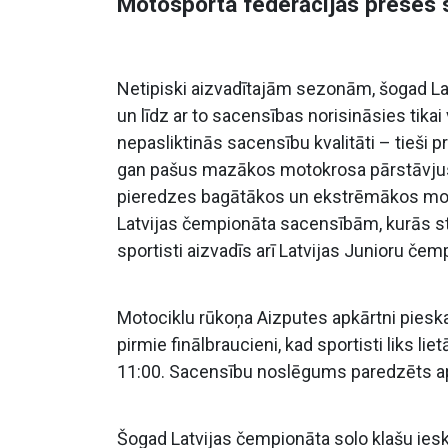
Motosporta federācijas preses s
Netipiski aizvadītajām sezonām, šogad Lat
un līdz ar to sacensības norisināsies tik
nepasliktinās sacensību kvalitāti – tieši 
gan pašus mazākos motokrosa pārstāvjus, 
pieredzes bagātākos un ekstrēmākos motokr
Latvijas čempionāta sacensībām, kurās s
sportisti aizvadīs arī Latvijas Junioru čem
Motociklu rūkoņa Aizputes apkārtni pieskand
pirmie finālbraucieni, kad sportisti liks 
11:00. Sacensību noslēgums paredzēts ap 
Šogad Latvijas čempionāta solo klašu iesk