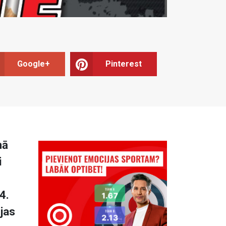
Google+
Pinterest
mā
i
4.
ijas