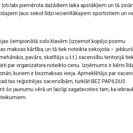
r ļoti labi piemērota dažādiem laika apstākļiem un tā zin
ošajiem ļaus sekot līdzi iecienītākajiem sportistiem un v
atvijas čempionātā solo klasēm (izņemot kopējo posmu
lības maksas kārtība, un tā tiek noteikta sekojoša – jebkurš
hāniķis, pavārs, skatītājs u.t.t.) sacensību teritorijā tie
iļeti par organizatora noteikto cenu. Izņēmums ir bērni līd
onāri, kuriem ir bezmaksas ieeja. Apmeklētājs par sacen
ī, kad tas reģistrējas sacensībām, turklāt BEZ PAPILDUS
šo jaunumu vērā un laicīgi sagatavoties tam, ka iebra
oteikumiem.