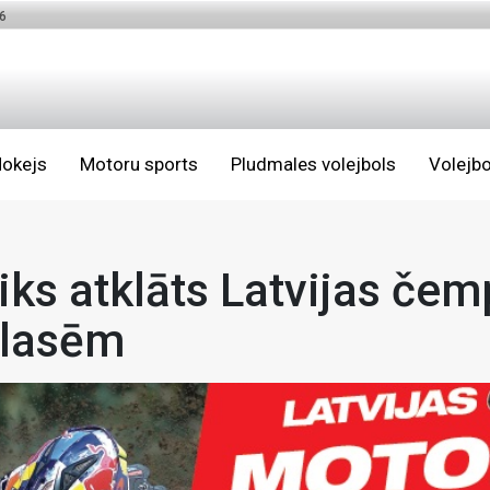
6
okejs
Motoru sports
Pludmales volejbols
Volejbo
iks atklāts Latvijas če
klasēm