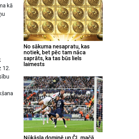
āma kā
iņu
No sākuma nesapratu, kas
notiek, bet pēc tam nāca
saprāts, ka tas būs liels
k
laimests
z 12.
sību
ukšana
Ņūkāsla dominē un ČL mačā