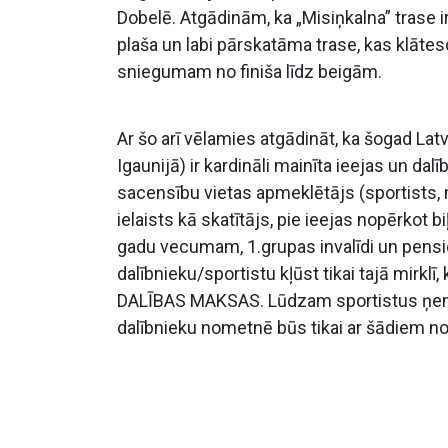
Dobelē. Atgādinām, ka „Misiņkalna” trase i
plaša un labi pārskatāma trase, kas klātes
sniegumam no finiša līdz beigām.
Ar šo arī vēlamies atgādināt, ka šogad L
Igaunijā) ir kardināli mainīta ieejas un da
sacensību vietas apmeklētājs (sportists, me
ielaists kā skatītājs, pie ieejas nopērkot b
gadu vecumam, 1.grupas invalīdi un pensi
dalībnieku/sportistu kļūst tikai tajā mirkl
DALĪBAS MAKSAS. Lūdzam sportistus ņemt 
dalībnieku nometnē būs tikai ar šādiem n