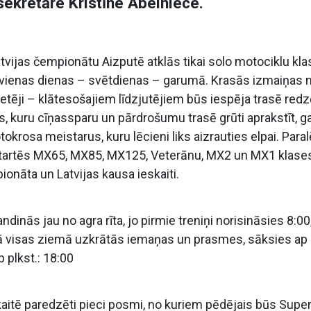
ekretāre Kristīne Ābelniece.
vijas čempionātu Aizputē atklās tikai solo motociklu kl
ai vienas dienas – svētdienas – garumā. Krasās izmaiņas 
pretēji – klātesošajiem līdzjutējiem būs iespēja trasē redz
kuru cīņassparu un pārdrošumu trasē grūti aprakstīt, g
osa meistarus, kuru lēcieni liks aizrauties elpai. Paralē
tartēs MX65, MX85, MX125, Veterānu, MX2 un MX1 klases
pionāta un Latvijas kausa ieskaiti.
inās jau no agra rīta, jo pirmie treniņi norisināsies 8:00
lietā visas ziemā uzkrātās iemaņas un prasmes, sāksies ap p
plkst.: 18:00
aitē paredzēti pieci posmi, no kuriem pēdējais būs Super