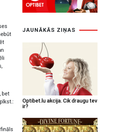
ases
JAUNĀKĀS ZIŅAS
nebūt
ēt
an
li
,
, bet
Optibet.lu akcija. Cik draugu tev
lkst.:
ir?
fināls