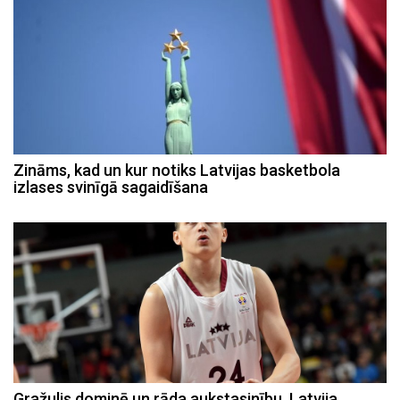
Zināms, kad un kur notiks Latvijas basketbola
izlases svinīgā sagaidīšana
Gražulis dominē un rāda aukstasinību, Latvija