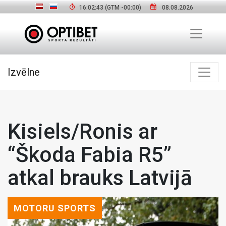
16:02:44
(GTM
-00:00
)
08.08.2026
Izvēlne
Kisiels/Ronis ar
“Škoda Fabia R5”
atkal brauks Latvijā
MOTORU SPORTS