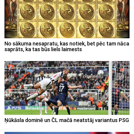
No sākuma nesapratu, kas notiek, bet pēc tam nāca
saprāts, ka tas būs liels laimests
Ņūkāsla dominē un ČL mačā neatstāj variantus PSG