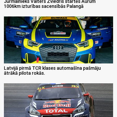
Jūrmalnieks Valters Zviedris startēs Aurum
1006km izturības sacensībās Palangā
Latvijā pirmā TCR klases automašīna pašmāju
ātrākā pilota rokās.