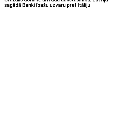
sagādā Banki īpašu uzvaru pret Itāliju