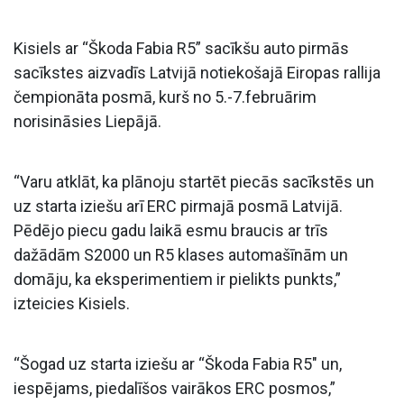
Kisiels ar “Škoda Fabia R5” sacīkšu auto pirmās
sacīkstes aizvadīs Latvijā notiekošajā Eiropas rallija
čempionāta posmā, kurš no 5.-7.februārim
norisināsies Liepājā.
“Varu atklāt, ka plānoju startēt piecās sacīkstēs un
uz starta iziešu arī ERC pirmajā posmā Latvijā.
Pēdējo piecu gadu laikā esmu braucis ar trīs
dažādām S2000 un R5 klases automašīnām un
domāju, ka eksperimentiem ir pielikts punkts,”
izteicies Kisiels.
“Šogad uz starta iziešu ar “Škoda Fabia R5″ un,
iespējams, piedalīšos vairākos ERC posmos,”