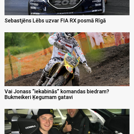
Sebastjēns Lēbs uzvar FIA RX posmā Rīgā
Vai Jonass “iekabinās” komandas biedram?
Bukmeikeri Ķegumam gatavi