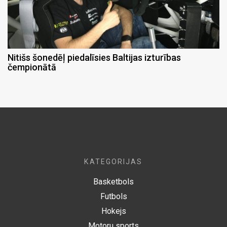
Nitišs šonedēļ piedalīsies Baltijas izturības
čempionātā
KATEGORIJAS
Basketbols
Futbols
Hokejs
Motoru sports