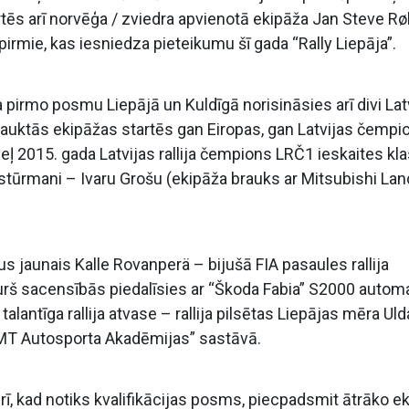
rtēs arī norvēģa / zviedra apvienotā ekipāža Jan Steve R
 pirmie, kas iesniedza pieteikumu šī gada “Rally Liepāja”.
ta pirmo posmu Liepājā un Kuldīgā norisināsies arī divi Lat
sauktās ekipāžas startēs gan Eiropas, gan Latvijas čempi
ļ 2015. gada Latvijas rallija čempions LRČ1 ieskaites kl
ar stūrmani – Ivaru Grošu (ekipāža brauks ar Mitsubishi La
us jaunais Kalle Rovanperä – bijušā FIA pasaules rallija
urš sacensībās piedalīsies ar “Škoda Fabia” S2000 autom
alantīga rallija atvase – rallija pilsētas Liepājas mēra Uld
LMT Autosporta Akadēmijas” sastāvā.
ārī, kad notiks kvalifikācijas posms, piecpadsmit ātrāko e