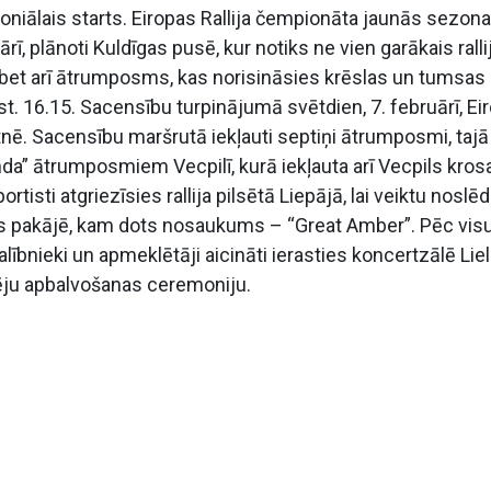
oniālais starts. Eiropas Rallija čempionāta jaunās sezon
ī, plānoti Kuldīgas pusē, kur notiks ne vien garākais ralli
bet arī ātrumposms, kas norisināsies krēslas un tumsas
t. 16.15. Sacensību turpinājumā svētdien, 7. februārī, Ei
rtnē. Sacensību maršrutā iekļauti septiņi ātrumposmi, tajā
 fonda” ātrumposmiem Vecpilī, kurā iekļauta arī Vecpils kros
ortisti atgriezīsies rallija pilsētā Liepājā, lai veiktu nosl
s pakājē, kam dots nosaukums – “Great Amber”. Pēc vis
dalībnieki un apmeklētāji aicināti ierasties koncertzālē Liel
vēju apbalvošanas ceremoniju.