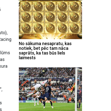
ā
to),
Racing
No sākuma nesapratu, kas
notiek, bet pēc tam nāca
 Blūms
saprāts, ka tas būs liels
laimests
žas
kura
”,
as
as