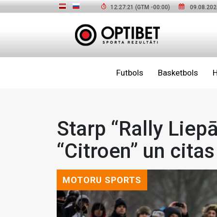
12:27:23
(GTM
-00:00
)
09.08.202
Futbols
Basketbols
H
Starp “Rally Lie
“Citroen” un citas
MOTORU SPORTS