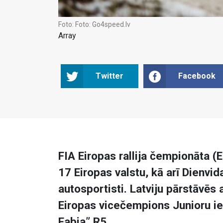
Foto:
Foto: Go4speed.lv
Array
Twitter
Facebook
FIA Eiropas rallija čempionāta (
17 Eiropas valstu, kā arī Dienvi
autosportisti. Latviju pārstāvēs 
Eiropas vicečempions Junioru ie
Fabia” R5.