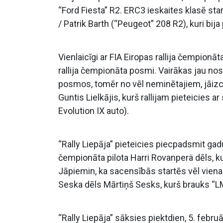
“Ford Fiesta” R2. ERC3 ieskaites klasē sta
/ Patrik Barth (“Peugeot” 208 R2), kuri bija
Vienlaicīgi ar FIA Eiropas rallija čempionā
rallija čempionāta posmi. Vairākas jau no
posmos, tomēr no vēl neminētajiem, jāizce
Guntis Lielkājis, kurš rallijam pieteicies 
Evolution IX auto).
“Rally Liepāja” pieteicies piecpadsmit gad
čempionāta pilota Harri Rovanperä dēls, k
Jāpiemin, ka sacensībās startēs vēl viena t
Seska dēls Mārtiņš Sesks, kurš brauks “
“Rally Liepāja” sāksies piektdien, 5. febru