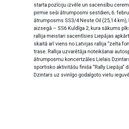
starta pozīciju izvēle un sacensību cerem
pirmie seši ātrumposmi sestdien, 6. februār
ātrumposms SS3/4 Neste Oil (25,14 km), 
aizsegā – SS6 Kuldīga 2, kura sākums plks
rallija meistari sacentīsies Liepājas apkā
skaitā arī viens no Latvijas rallija “zelta
trase. Rallija uzvarētāja noteikšanai autosp
ātrumposmu koncertzāles Lielais Dzintar
sportisko aktivitāšu finiša “Rally Liepāja” 
Dzintars uz svinīgo godalgoto vietu iegu