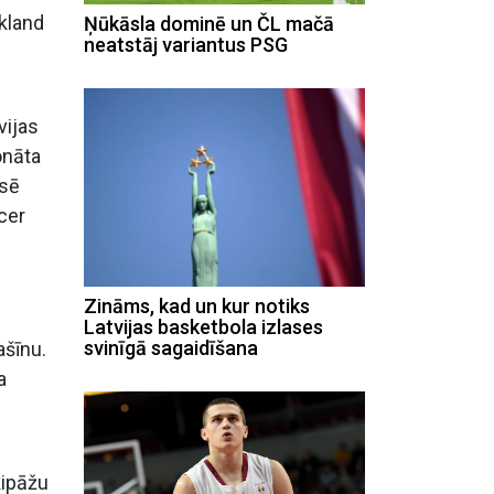
økland
Ņūkāsla dominē un ČL mačā
neatstāj variantus PSG
vijas
onāta
asē
ncer
Zināms, kad un kur notiks
Latvijas basketbola izlases
svinīgā sagaidīšana
ašīnu.
a
kipāžu