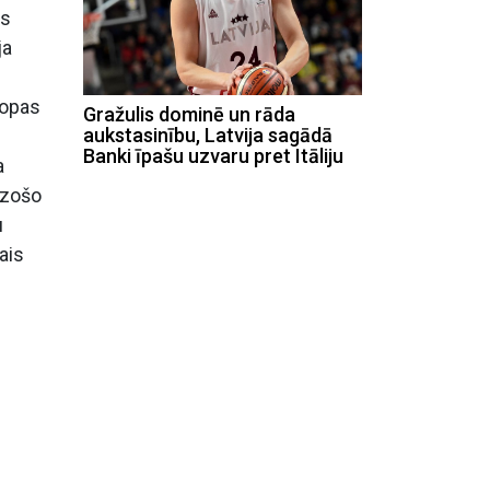
as
ja
ropas
Gražulis dominē un rāda
aukstasinību, Latvija sagādā
Banki īpašu uzvaru pret Itāliju
a
ēdzošo
u
ais