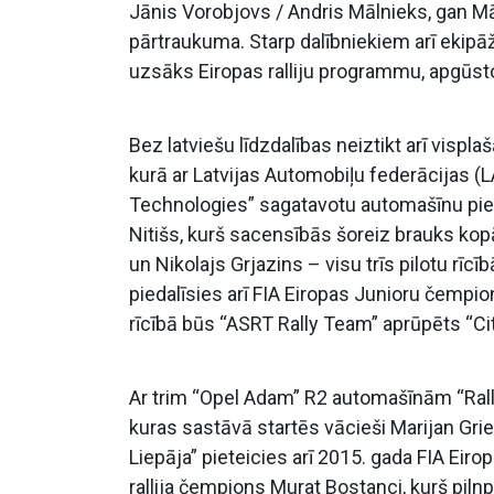
Jānis Vorobjovs / Andris Mālnieks, gan Mār
pārtraukuma. Starp dalībniekiem arī ekipāžas
uzsāks Eiropas ralliju programmu, apgūsto
Bez latviešu līdzdalības neiztikt arī visp
kurā ar Latvijas Automobiļu federācijas (L
Technologies” sagatavotu automašīnu pieda
Nitišs, kurš sacensībās šoreiz brauks kopā
un Nikolajs Grjazins – visu trīs pilotu rī
piedalīsies arī FIA Eiropas Junioru čempio
rīcībā būs “ASRT Rally Team” aprūpēts “C
Ar trim “Opel Adam” R2 automašīnām “Rall
kuras sastāvā startēs vācieši Marijan Grie
Liepāja” pieteicies arī 2015. gada FIA Eiro
rallija čempions Murat Bostanci, kurš pil