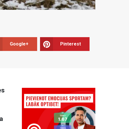
Google+
Pinterest
es
a