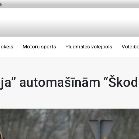
6
okejs
Motoru sports
Pludmales volejbols
Volejbo
pāja” automašīnām “Škod