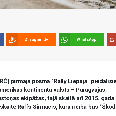
Draugiem.lv
WhatsApp
ERČ) pirmajā posmā “Rally Liepāja” piedalīsi
damerikas kontinenta valsts – Paragvajas,
astoņas ekipāžas, tajā skaitā arī 2015. gada
skaitē Ralfs Sirmacis, kura rīcībā būs “Škod