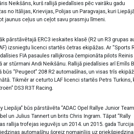
is Neikšāns, kurš rallijā piedalīsies pēc vairāku gadu
 no Itālijas, Krievijas, Polijas un Paragvajas, kuri Liepāj
t jaunus ceļus un ceļot savu prasmju līmeni.
lašāk pārstāvētajā ERC3 ieskaites klasē (R2 un R3 grupas au
AF) izsniegtu licenci startēs četras ekipāžas. Ar “Sports 
līsies FIA pasaules rallijkrosa čempionāta pilots Reinis
 ar stūrmani Andi Neikšānu. Rallijā piedalīsies arī Emīls
cībā būs “Peugeot” 208 R2 automašīnas, un visas trīs ekipā
nātā. Tikmēr ar ceturto LAF licenci startēs Petrs Turkins, 
itroën” DS3 R3T Racing.
y Liepāja” būs pārstāvēta “ADAC Opel Rallye Junior Team
bel un Julius Tannert un brits Chris Ingram. Tāpat “Rally
pas rallija trofejas ieguvējs un 2014. un 2015. gada Turcij
npiedziņas automašīnu šoreiz nomainījis uz priekšpiedziņ