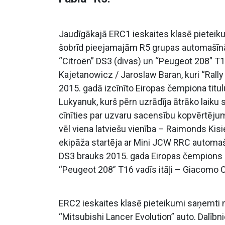
Jaudīgākajā ERC1 ieskaites klasē pieteiku
šobrīd pieejamajām R5 grupas automašīnām
“Citroën” DS3 (divas) un “Peugeot 208” T16
Kajetanowicz / Jaroslaw Baran, kuri “Rally
2015. gadā izcīnīto Eiropas čempiona titulu
Lukyanuk, kurš pērn uzrādīja ātrāko laik
cīnīties par uzvaru sacensību kopvērtēju
vēl viena latviešu vienība – Raimonds Kisi
ekipāža startēja ar Mini JCW RRC automašīn
DS3 brauks 2015. gada Eiropas čempions E
“Peugeot 208” T16 vadīs itāļi – Giacomo C
ERC2 ieskaites klasē pieteikumi saņemti 
“Mitsubishi Lancer Evolution” auto. Dalībn