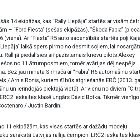
šās 14 ekipāžas, kas “Rally Liepāja” startēs ar visām če
 – “Ford Fiesta” (sešas ekipāžas), “Škoda Fabia” (pieca
 (viena). Ar “Fiesta” R5 auto sacensībās startēs poļi Kaj
 Liepāja” laikā spers pirmo no desmit soļiem, lai nosargāt
. Rallijā piedalīsies arī pazīstamais krievu pilots Alexey
u sešos no 11 ātrumposmiem, tomēr avārijas dēļ nespēja
mā. Bez jau minētā Sirmača ar “Fabia” R5 automašīnu star
els / Arnis Ronis, kuriem šī būs atgriešanās ERČ (2013. g
u un ierindojās piektajā vietā). Ar vienu no diviem “Citr
RC2 ieskaites klasē ungārs Dávid Botka. Tikmēr vienīgo
ostenaro / Justin Bardini.
no 11 ekipāžām, kas visas startēs ar dažādu modeļu
ieku sarakstā Latvijas rallija čempioni LRČ2 ieskaites klas