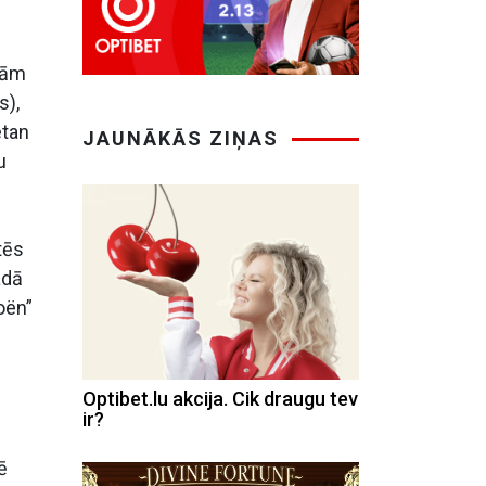
trām
s),
etan
JAUNĀKĀS ZIŅAS
u
tēs
adā
oën”
Optibet.lu akcija. Cik draugu tev
ir?
ē