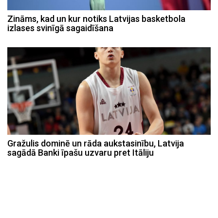
Zināms, kad un kur notiks Latvijas basketbola
izlases svinīgā sagaidīšana
Gražulis dominē un rāda aukstasinību, Latvija
sagādā Banki īpašu uzvaru pret Itāliju