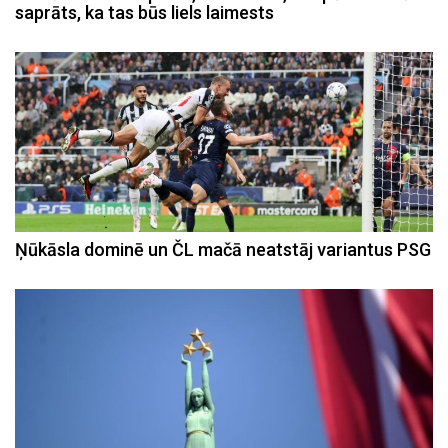
saprāts, ka tas būs liels laimests
Ņūkāsla dominē un ČL mačā neatstāj variantus PSG