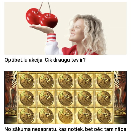
Optibet.lu akcija. Cik draugu tev ir?
No sākuma nesapratu, kas notiek, bet pēc tam nāca