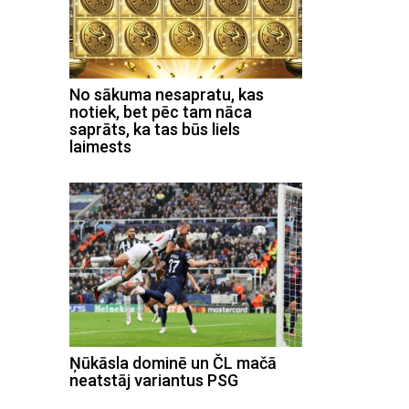
No sākuma nesapratu, kas
notiek, bet pēc tam nāca
saprāts, ka tas būs liels
laimests
Ņūkāsla dominē un ČL mačā
neatstāj variantus PSG