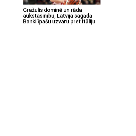
Gražulis dominē un rāda
aukstasinību, Latvija sagādā
Banki īpašu uzvaru pret Itāliju