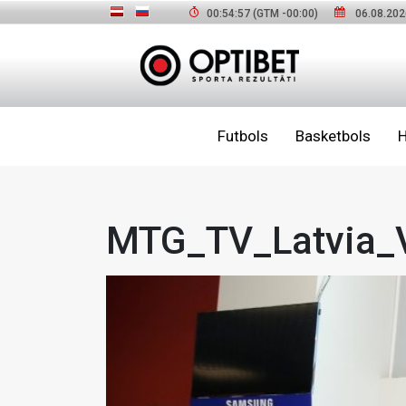
00:54:58
(GTM
-00:00
)
06.08.202
Futbols
Basketbols
H
MTG_TV_Latvia_