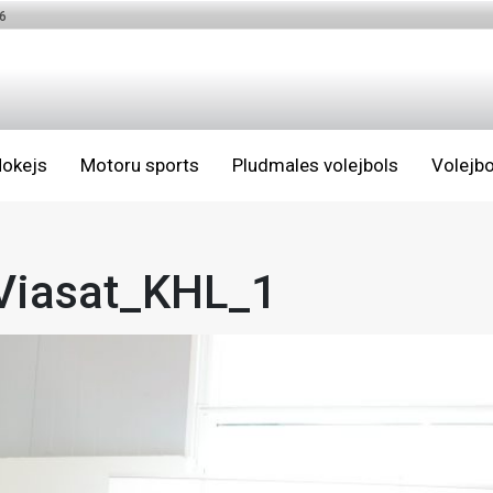
6
okejs
Motoru sports
Pludmales volejbols
Volejbo
Viasat_KHL_1