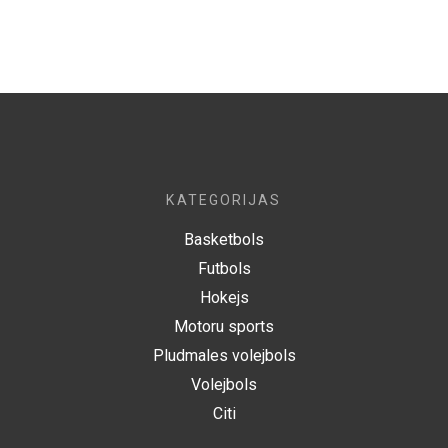
KATEGORIJAS
Basketbols
Futbols
Hokejs
Motoru sports
Pludmales volejbols
Volejbols
Citi