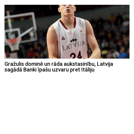
Gražulis dominē un rāda aukstasinību, Latvija
sagādā Banki īpašu uzvaru pret Itāliju