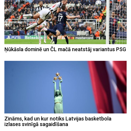
Ņūkāsla dominē un ČL mačā neatstāj variantus PSG
Zināms, kad un kur notiks Latvijas basketbola
izlases svinīgā sagaidīšana