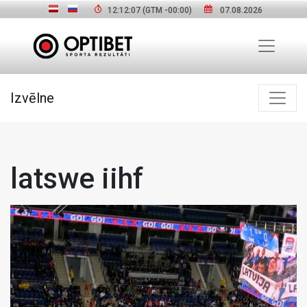
12:12:08
(GTM
-00:00
)
07.08.2026
Izvēlne
latswe iihf