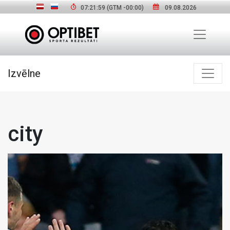
07:22:00
(GTM
-00:00
)
09.08.2026
Izvēlne
city