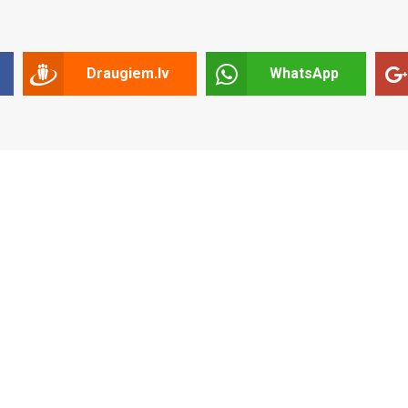
Draugiem.lv
WhatsApp