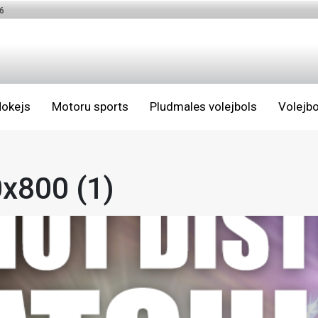
6
okejs
Motoru sports
Pludmales volejbols
Volejbo
x800 (1)