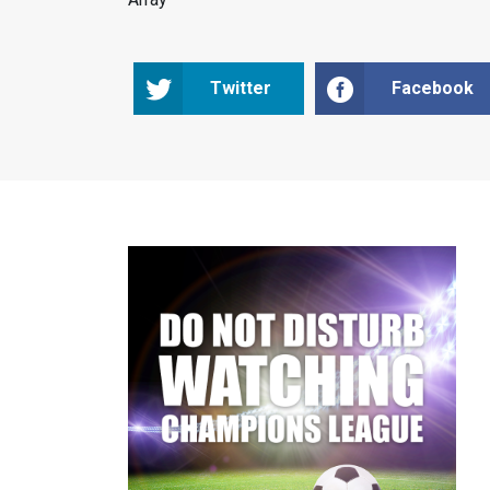
Twitter
Facebook