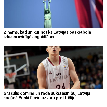
Zināms, kad un kur notiks Latvijas basketbola
izlases svinīgā sagaidīšana
Gražulis dominē un rāda aukstasinību, Latvija
sagādā Banki īpašu uzvaru pret Itāliju