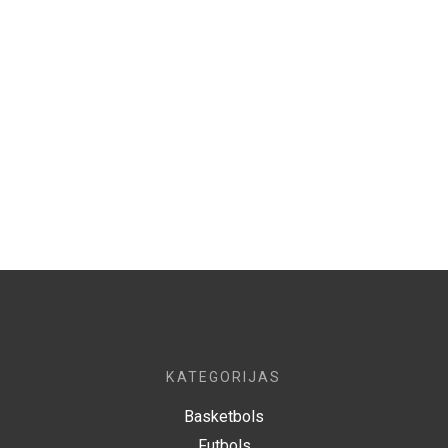
KATEGORIJAS
Basketbols
Futbols