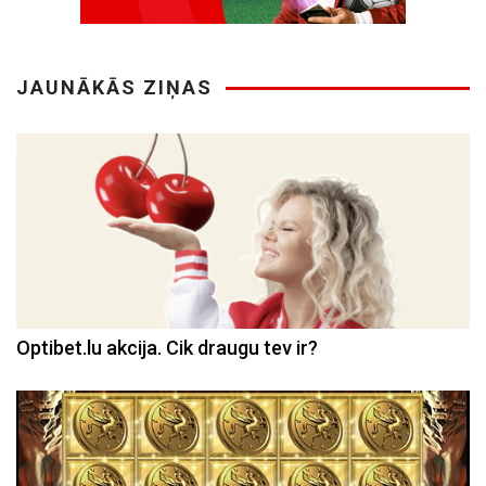
JAUNĀKĀS ZIŅAS
Optibet.lu akcija. Cik draugu tev ir?