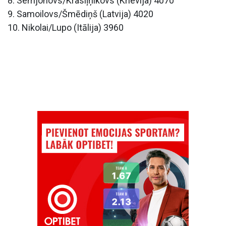
8. Semjonovs/Krasiļņikovs (Krievija) 4070
9. Samoilovs/Šmēdiņš (Latvija) 4020
10. Nikolai/Lupo (Itālija) 3960