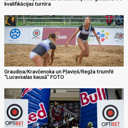
kvalifikācijas turnīra
Graudiņa/Kravčenoka un Pļaviņš/Regža triumfē
“Lucavsalas kausā” FOTO