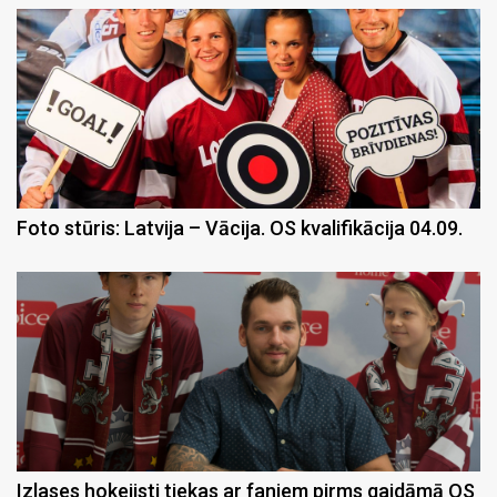
Foto stūris: Latvija – Vācija. OS kvalifikācija 04.09.
Izlases hokejisti tiekas ar faniem pirms gaidāmā OS