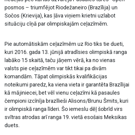
posmos – triumfējot Riodežaneiro (Brazīlija) un
Sočos (Krievija), kas ļāva viņiem krietni uzlabot
situāciju cīņā par olimpiskajām ceļazīmēm.
Pie automātiskām ceļazīmēm uz Rio tiks tie dueti,
kuri 2016. gada 13. jūnijā atradīsies olimpiskā ranga
labāko 15 skaitā, taču jāņem vērā, ka no vienas
valsts pie ceļazīmēm var tikt tikai pa divām
komandām. Tāpat olimpiskās kvalifikācijas
noteikumi paredz, ka viena vieta ir garantēta Brazīlijai
kā mājiniecei, bet vēl vienu ceļazīmi kā pasaules
čempioni izcīnīja brazīlieši Alisons/Brunu Šmits, kuri
ir olimpiskā ranga līderi. Šo iemeslu dēļ šobrīd virs
svītras atrodas arī ranga 19. vietā esošais Meksikas
duets.