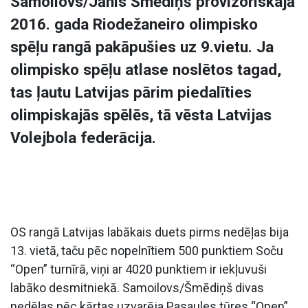
Samoilovs/Jānis Šmēdiņš provizoriskajā
2016. gada Riodežaneiro olimpisko
spēļu rangā pakāpušies uz 9.vietu. Ja
olimpisko spēļu atlase noslētos tagad,
tas ļautu Latvijas pārim piedalīties
olimpiskajās spēlēs, tā vēsta Latvijas
Volejbola federācija.
OS rangā Latvijas labākais duets pirms nedēļas bija
13. vietā, taču pēc nopelnītiem 500 punktiem Soču
“Open” turnīrā, viņi ar 4020 punktiem ir iekļuvuši
labāko desmitniekā. Samoilovs/Šmēdiņš divas
nedēļas pēc kārtas uzvarēja Pasaules tūres “Open”