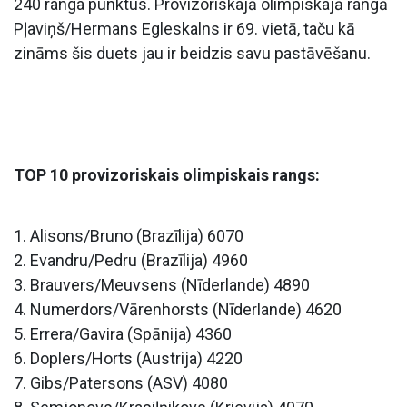
240 ranga punktus. Provizoriskajā olimpiskajā rangā
Pļaviņš/Hermans Egleskalns ir 69. vietā, taču kā
zināms šis duets jau ir beidzis savu pastāvēšanu.
TOP 10 provizoriskais olimpiskais rangs:
1. Alisons/Bruno (Brazīlija) 6070
2. Evandru/Pedru (Brazīlija) 4960
3. Brauvers/Meuvsens (Nīderlande) 4890
4. Numerdors/Vārenhorsts (Nīderlande) 4620
5. Errera/Gavira (Spānija) 4360
6. Doplers/Horts (Austrija) 4220
7. Gibs/Patersons (ASV) 4080