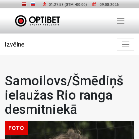
01:27:59
(GTM
-00:00
)
09.08.2026
Izvēlne
Samoilovs/Šmēdiņš
ielaužas Rio ranga
desmitniekā
FOTO