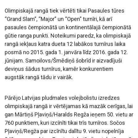
Olimpiskajā rangā tiek vērtēti tikai Pasaules tūres
“Grand Slam”, “Major” un “Open” turnīri, kā arī
pasaules čempionātā un kontinentālajā čempionātā
gūtie ranga punkti. Noteikumi paredz, ka olimpiskajā
rangā iekļaus katra dueta 12 labākos turnīrus laika
posmā no 2015. gada 1. janvāra līdz 2016. gada 12.
jūnijam. Samoilovs/Šmēdiņš šobrīd ir aizvadījuši
deviņus šādus turnīrus, kamēr konkurentiem
augstāk rangā tādu ir vairāk.
Pārējo Latvijas pludmales volejbolistu izredzes
olimpiskajā rangā ir vērtējamas kā mazāk cerīgas, lai
gan Mārtiņš Pļaviņš/Haralds Regža ieņem 50. vietu ar
760 punktiem, kuri izcīnīti tikai trīs turnīros. Sočos
Pļaviņš/Regža par izcīnītu dalītu 9. vietu nopelnīja