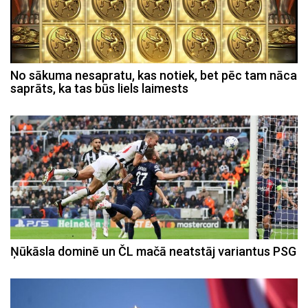
No sākuma nesapratu, kas notiek, bet pēc tam nāca
saprāts, ka tas būs liels laimests
Ņūkāsla dominē un ČL mačā neatstāj variantus PSG