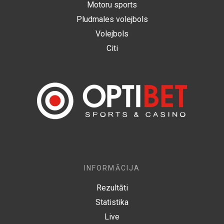
Motoru sports
Pludmales volejbols
Volejbols
Citi
INFORMĀCIJA
Rezultāti
Statistika
Live