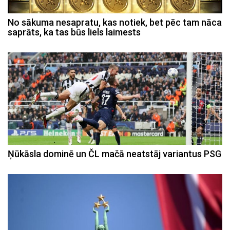
No sākuma nesapratu, kas notiek, bet pēc tam nāca
saprāts, ka tas būs liels laimests
Ņūkāsla dominē un ČL mačā neatstāj variantus PSG