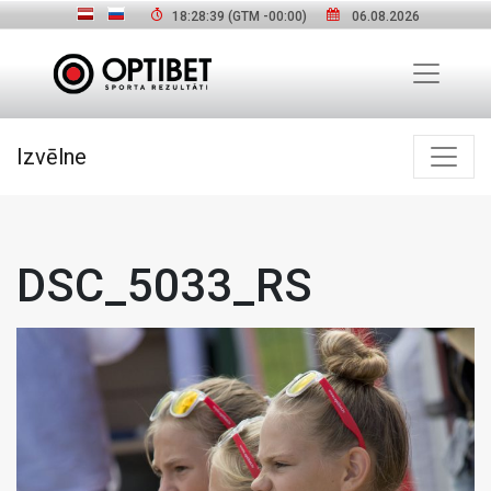
18:28:40
(GTM
-00:00
)
06.08.2026
Izvēlne
DSC_5033_RS