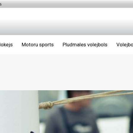
6
okejs
Motoru sports
Pludmales volejbols
Volejbo