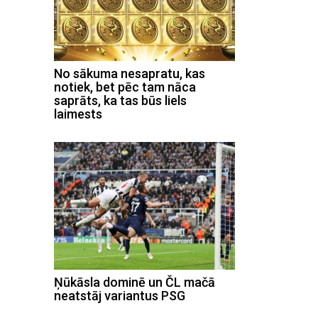
No sākuma nesapratu, kas
notiek, bet pēc tam nāca
saprāts, ka tas būs liels
laimests
Ņūkāsla dominē un ČL mačā
neatstāj variantus PSG