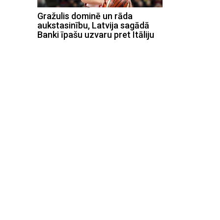
Gražulis dominē un rāda
aukstasinību, Latvija sagādā
Banki īpašu uzvaru pret Itāliju