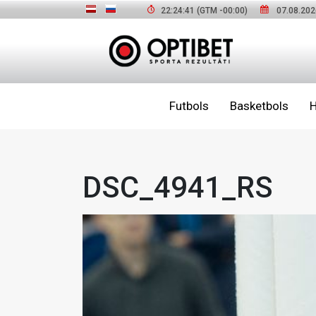
22:24:42
(GTM
-00:00
)
07.08.202
Futbols
Basketbols
H
DSC_4941_RS