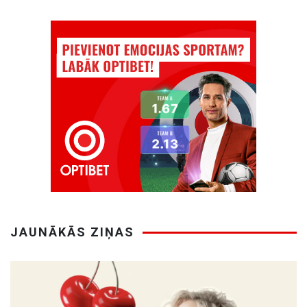
JAUNĀKĀS ZIŅAS