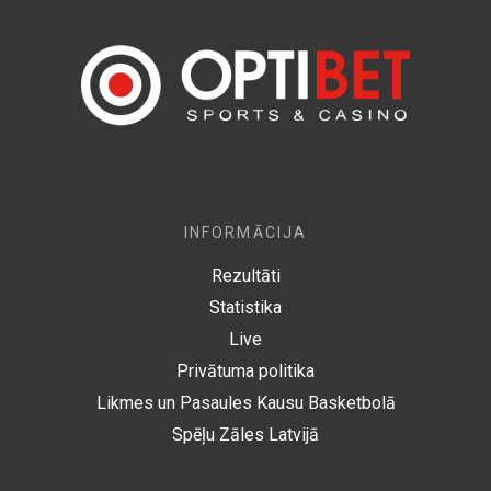
INFORMĀCIJA
Rezultāti
Statistika
Live
Privātuma politika
Likmes un Pasaules Kausu Basketbolā
Spēļu Zāles Latvijā