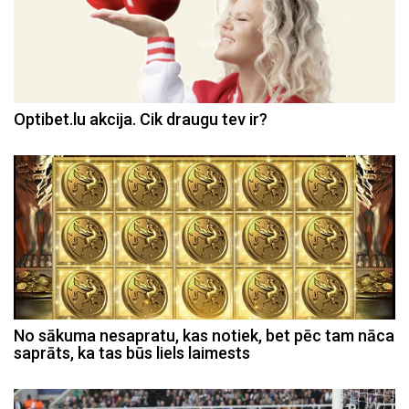
Optibet.lu akcija. Cik draugu tev ir?
No sākuma nesapratu, kas notiek, bet pēc tam nāca
saprāts, ka tas būs liels laimests