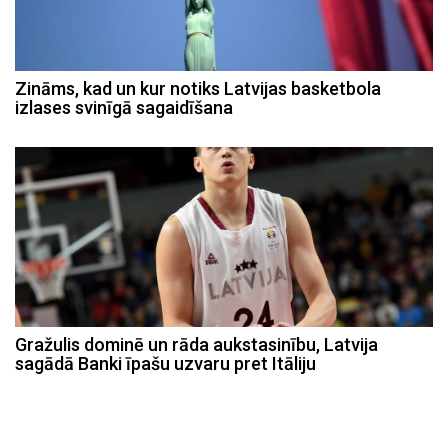
Zināms, kad un kur notiks Latvijas basketbola
izlases svinīgā sagaidīšana
Gražulis dominē un rāda aukstasinību, Latvija
sagādā Banki īpašu uzvaru pret Itāliju