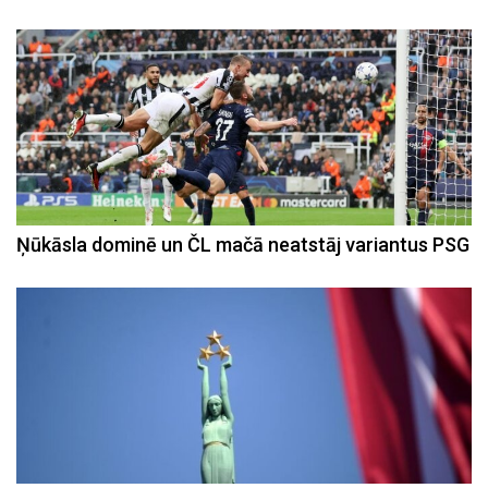
Ņūkāsla dominē un ČL mačā neatstāj variantus PSG