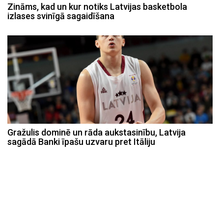
Zināms, kad un kur notiks Latvijas basketbola
izlases svinīgā sagaidīšana
Gražulis dominē un rāda aukstasinību, Latvija
sagādā Banki īpašu uzvaru pret Itāliju