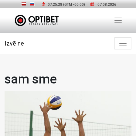
07:25:29
(GTM
-00:00
)
07.08.2026
Izvēlne
sam sme