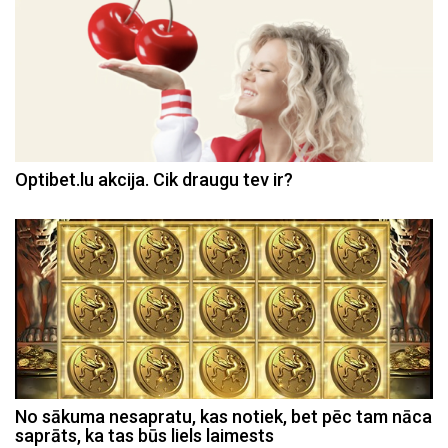
Optibet.lu akcija. Cik draugu tev ir?
No sākuma nesapratu, kas notiek, bet pēc tam nāca
saprāts, ka tas būs liels laimests