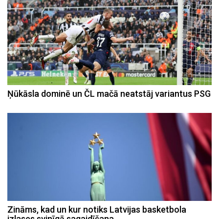
Ņūkāsla dominē un ČL mačā neatstāj variantus PSG
Zināms, kad un kur notiks Latvijas basketbola
izlases svinīgā sagaidīšana