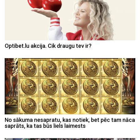
Optibet.lu akcija. Cik draugu tev ir?
No sākuma nesapratu, kas notiek, bet pēc tam nāca
saprāts, ka tas būs liels laimests