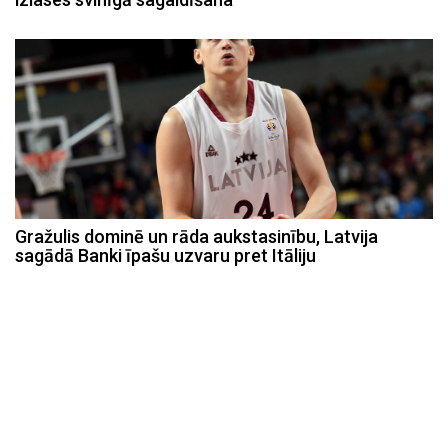
Gražulis dominē un rāda aukstasinību, Latvija
sagādā Banki īpašu uzvaru pret Itāliju