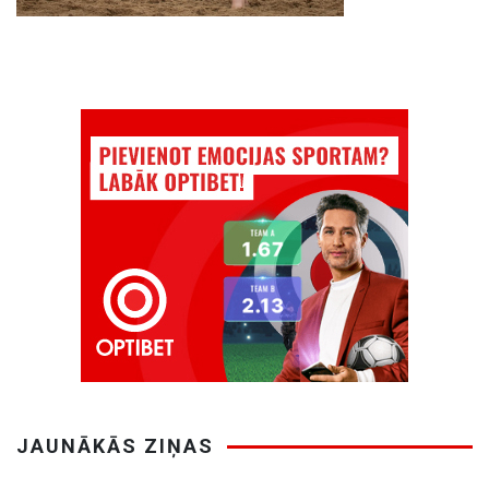
JAUNĀKĀS ZIŅAS