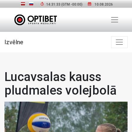
14:31:34
(GTM
-00:00
)
10.08.2026
Izvēlne
Lucavsalas kauss
pludmales volejbolā