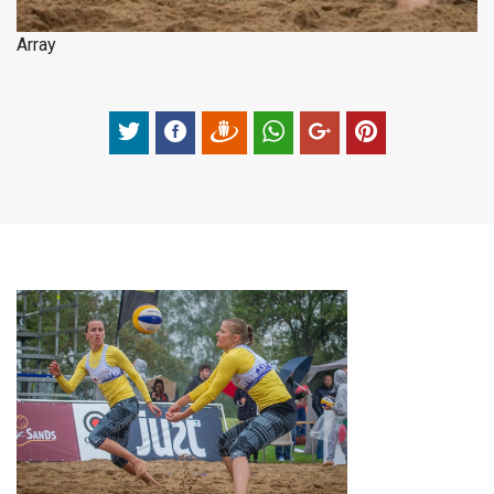
Array