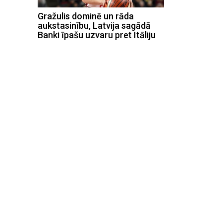
Gražulis dominē un rāda
aukstasinību, Latvija sagādā
Banki īpašu uzvaru pret Itāliju