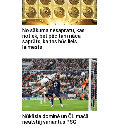
No sākuma nesapratu, kas
notiek, bet pēc tam nāca
saprāts, ka tas būs liels
laimests
Ņūkāsla dominē un ČL mačā
neatstāj variantus PSG