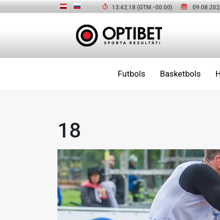
13:42:19
(GTM
-00:00
)
09.08.202
Futbols
Basketbols
H
18