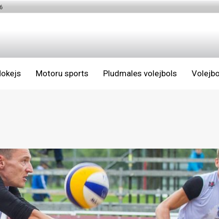
6
okejs
Motoru sports
Pludmales volejbols
Volejbo