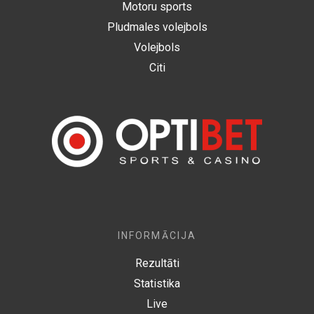
Motoru sports
Pludmales volejbols
Volejbols
Citi
INFORMĀCIJA
Rezultāti
Statistika
Live