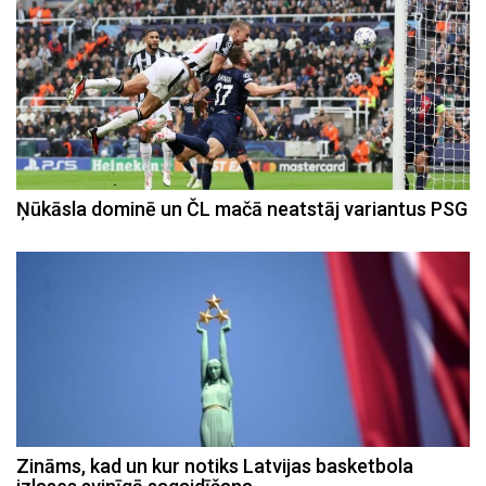
Ņūkāsla dominē un ČL mačā neatstāj variantus PSG
Zināms, kad un kur notiks Latvijas basketbola