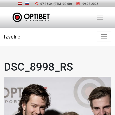
07:36:35
(GTM
-00:00
)
09.08.2026
Izvēlne
DSC_8998_RS