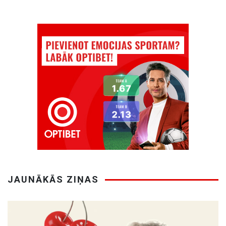
JAUNĀKĀS ZIŅAS