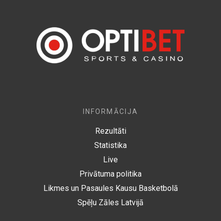
INFORMĀCIJA
Rezultāti
Statistika
Live
Privātuma politika
Likmes un Pasaules Kausu Basketbolā
Spēļu Zāles Latvijā