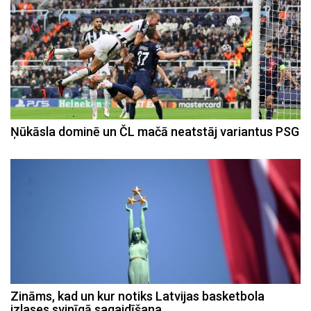
Ņūkāsla dominē un ČL mačā neatstāj variantus PSG
Zināms, kad un kur notiks Latvijas basketbola
izlases svinīgā sagaidīšana