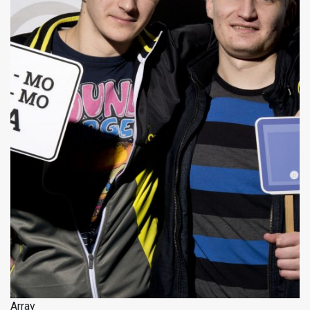
Array