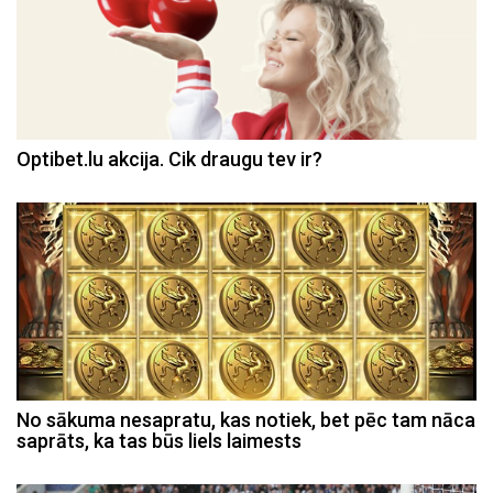
Optibet.lu akcija. Cik draugu tev ir?
No sākuma nesapratu, kas notiek, bet pēc tam nāca
saprāts, ka tas būs liels laimests