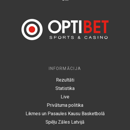
INFORMĀCIJA
Rezultāti
Statistika
Live
Privātuma politika
Likmes un Pasaules Kausu Basketbolā
Spēļu Zāles Latvijā