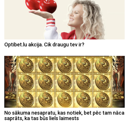
Optibet.lu akcija. Cik draugu tev ir?
No sākuma nesapratu, kas notiek, bet pēc tam nāca
saprāts, ka tas būs liels laimests