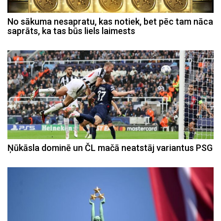
No sākuma nesapratu, kas notiek, bet pēc tam nāca
saprāts, ka tas būs liels laimests
Ņūkāsla dominē un ČL mačā neatstāj variantus PSG