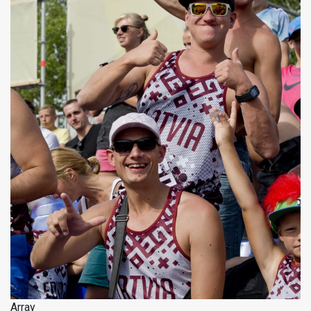
Array