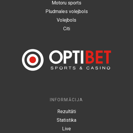
Motoru sports
Pludmales volejbols
Volejbols
Citi
INFORMĀCIJA
Rezultāti
Statistika
Live