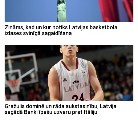
Zināms, kad un kur notiks Latvijas basketbola
izlases svinīgā sagaidīšana
Gražulis dominē un rāda aukstasinību, Latvija
sagādā Banki īpašu uzvaru pret Itāliju