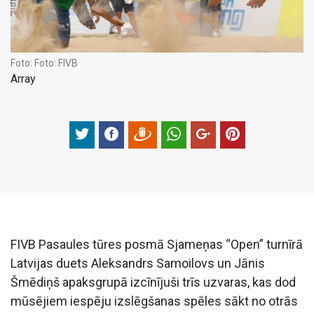
Foto:
Foto: FIVB
Array
FIVB Pasaules tūres posmā Sjameņas “Open” turnīrā
Latvijas duets Aleksandrs Samoilovs un Jānis
Šmēdiņš apaksgrupā izcīnījuši trīs uzvaras, kas dod
mūsējiem iespēju izslēgšanas spēles sākt no otrās