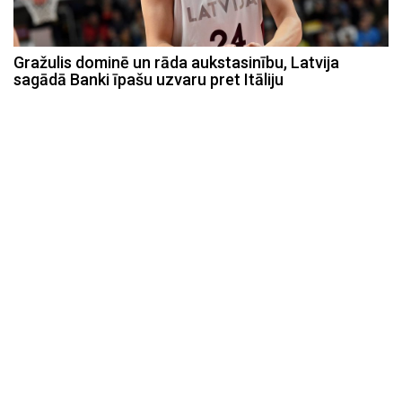
Gražulis dominē un rāda aukstasinību, Latvija
sagādā Banki īpašu uzvaru pret Itāliju