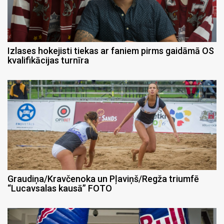
Izlases hokejisti tiekas ar faniem pirms gaidāmā OS
kvalifikācijas turnīra
Graudiņa/Kravčenoka un Pļaviņš/Regža triumfē
“Lucavsalas kausā” FOTO