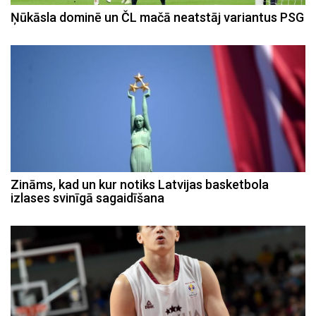
Ņūkāsla dominē un ČL mačā neatstāj variantus PSG
Zināms, kad un kur notiks Latvijas basketbola
izlases svinīgā sagaidīšana