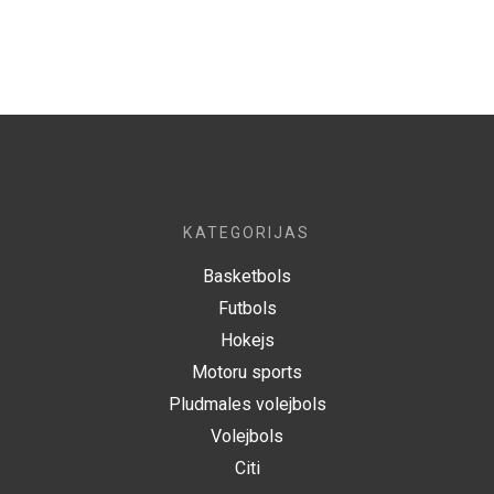
KATEGORIJAS
Basketbols
Futbols
Hokejs
Motoru sports
Pludmales volejbols
Volejbols
Citi