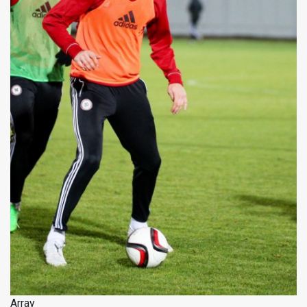
Array