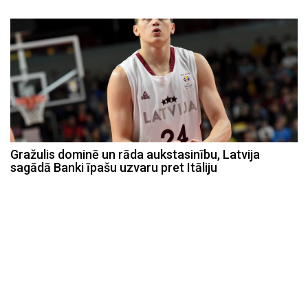
Gražulis dominē un rāda aukstasinību, Latvija
sagādā Banki īpašu uzvaru pret Itāliju