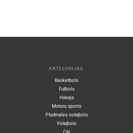
KATEGORIJAS
Basketbols
Futbols
Hokejs
Motoru sports
Pludmales volejbols
Volejbols
Citi