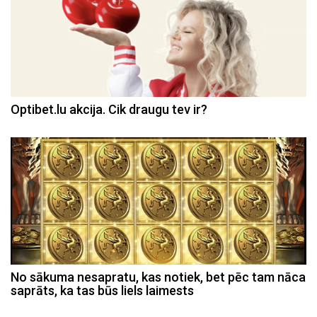
Optibet.lu akcija. Cik draugu tev ir?
No sākuma nesapratu, kas notiek, bet pēc tam nāca
saprāts, ka tas būs liels laimests