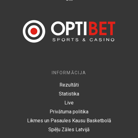
INFORMĀCIJA
Rezultāti
Statistika
Live
Privātuma politika
Likmes un Pasaules Kausu Basketbolā
Spēļu Zāles Latvijā