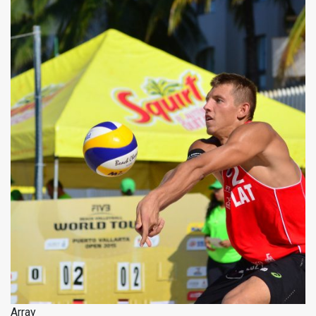
Array