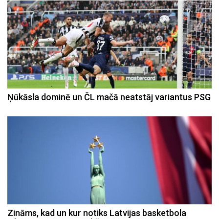
Ņūkāsla dominē un ČL mačā neatstāj variantus PSG
Zināms, kad un kur notiks Latvijas basketbola