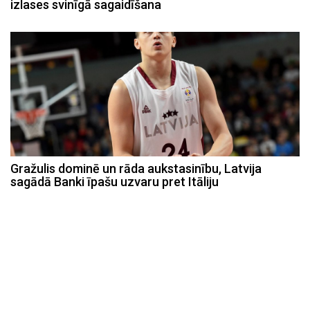
izlases svinīgā sagaidīšana
Gražulis dominē un rāda aukstasinību, Latvija
sagādā Banki īpašu uzvaru pret Itāliju