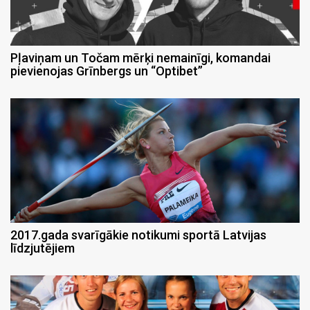
Pļaviņam un Točam mērķi nemainīgi, komandai
pievienojas Grīnbergs un “Optibet”
2017.gada svarīgākie notikumi sportā Latvijas
līdzjutējiem