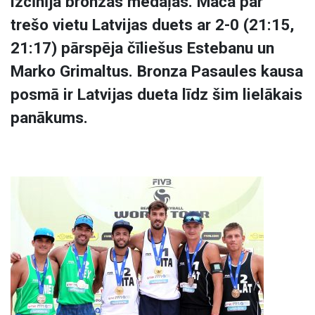
izcīnīja bronzas medaļas. Mača par
trešo vietu Latvijas duets ar 2-0 (21:15,
21:17) pārspēja čīliešus Estebanu un
Marko Grimaltus. Bronza Pasaules kausa
posmā ir Latvijas dueta līdz šim lielākais
panākums.