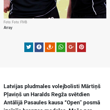
Foto:
Foto: FIVB
Array
Latvijas pludmales volejbolisti Mārtiņš
Pļaviņš un Haralds Regža svētdien
Antālijā Pasaules kausa “Open” posmā