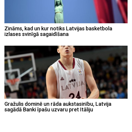
Zināms, kad un kur notiks Latvijas basketbola
izlases svinīgā sagaidīšana
Gražulis dominē un rāda aukstasinību, Latvija
sagādā Banki īpašu uzvaru pret Itāliju