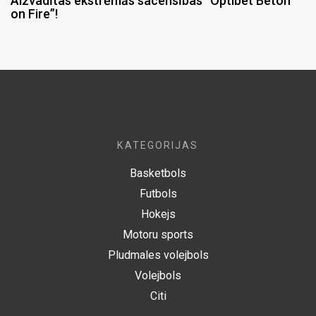
Aizvadītas ekstrēmās sacensības “Optibet Beton
on Fire”!
KATEGORIJAS
Basketbols
Futbols
Hokejs
Motoru sports
Pludmales volejbols
Volejbols
Citi