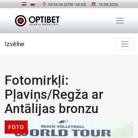
03:56:08
(GTM
-00:00
)
10.08.2026
Izvēlne
Fotomirkļi:
Pļaviņs/Regža ar
Antālijas bronzu
FOTO