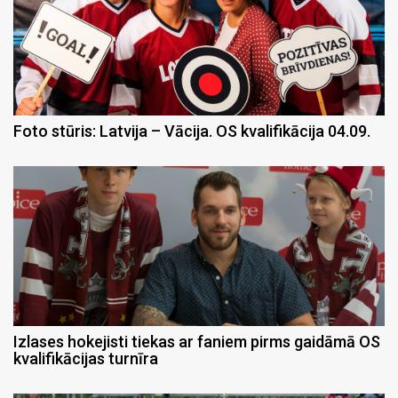
Foto stūris: Latvija – Vācija. OS kvalifikācija 04.09.
Izlases hokejisti tiekas ar faniem pirms gaidāmā OS
kvalifikācijas turnīra