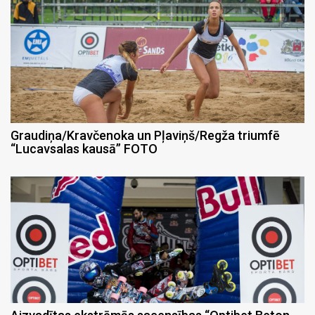
Graudiņa/Kravčenoka un Pļaviņš/Regža triumfē
“Lucavsalas kausā” FOTO