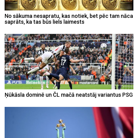
No sākuma nesapratu, kas notiek, bet pēc tam nāca
saprāts, ka tas būs liels laimests
Ņūkāsla dominē un ČL mačā neatstāj variantus PSG