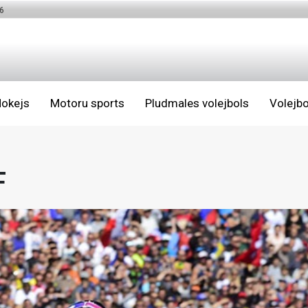
6
okejs
Motoru sports
Pludmales volejbols
Volejbo
F