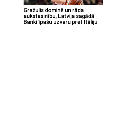
Gražulis dominē un rāda
aukstasinību, Latvija sagādā
Banki īpašu uzvaru pret Itāliju