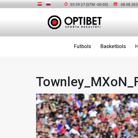
03:39:28
(GTM
-00:00
)
08.08.202
Futbols
Basketbols
H
Townley_MXoN_