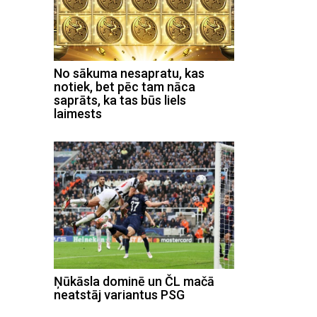
No sākuma nesapratu, kas
notiek, bet pēc tam nāca
saprāts, ka tas būs liels
laimests
Ņūkāsla dominē un ČL mačā
neatstāj variantus PSG