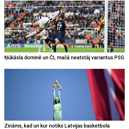
Ņūkāsla dominē un ČL mačā neatstāj variantus PSG
Zināms, kad un kur notiks Latvijas basketbola