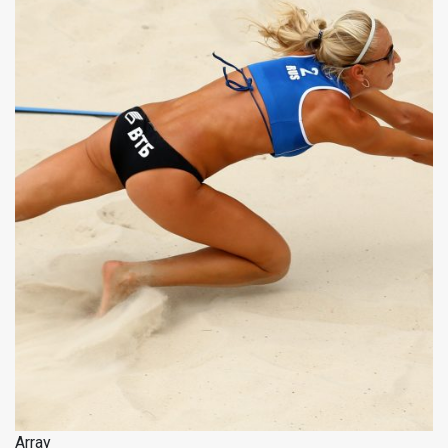
Array