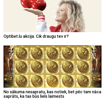
Optibet.lu akcija. Cik draugu tev ir?
No sākuma nesapratu, kas notiek, bet pēc tam nāca
saprāts, ka tas būs liels laimests