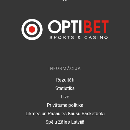
INFORMĀCIJA
Rezultāti
Statistika
Live
Privātuma politika
Likmes un Pasaules Kausu Basketbolā
Spēļu Zāles Latvijā