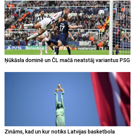
Ņūkāsla dominē un ČL mačā neatstāj variantus PSG
Zināms, kad un kur notiks Latvijas basketbola