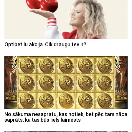
Optibet.lu akcija. Cik draugu tev ir?
No sākuma nesapratu, kas notiek, bet pēc tam nāca
saprāts, ka tas būs liels laimests