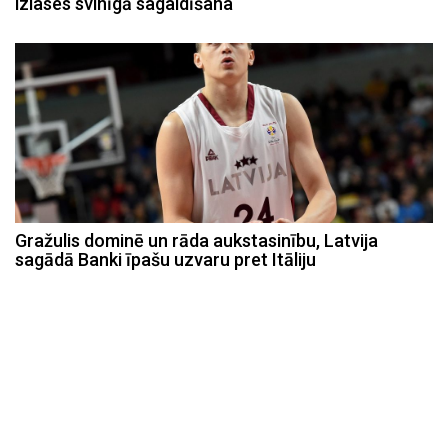
izlases svinīgā sagaidīšana
Gražulis dominē un rāda aukstasinību, Latvija
sagādā Banki īpašu uzvaru pret Itāliju