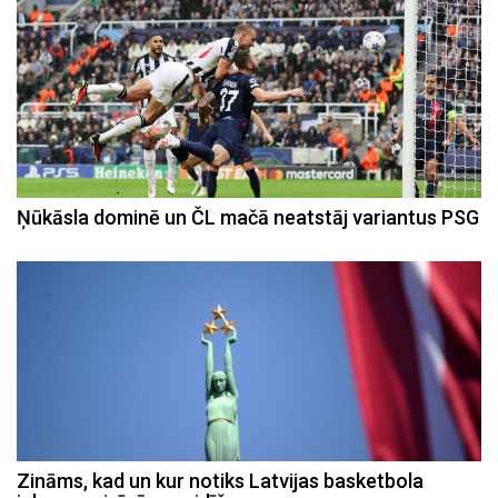
Ņūkāsla dominē un ČL mačā neatstāj variantus PSG
Zināms, kad un kur notiks Latvijas basketbola