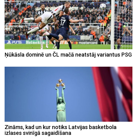
Ņūkāsla dominē un ČL mačā neatstāj variantus PSG
Zināms, kad un kur notiks Latvijas basketbola
izlases svinīgā sagaidīšana