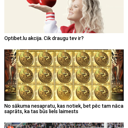
Optibet.lu akcija. Cik draugu tev ir?
No sākuma nesapratu, kas notiek, bet pēc tam nāca
saprāts, ka tas būs liels laimests