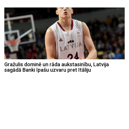
Gražulis dominē un rāda aukstasinību, Latvija
sagādā Banki īpašu uzvaru pret Itāliju