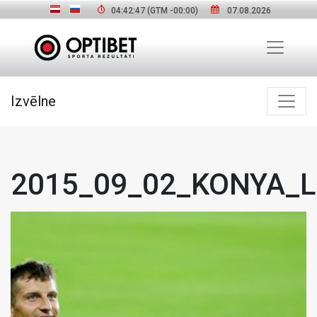
04:42:48
(GTM
-00:00
)
07.08.2026
Izvēlne
2015_09_02_KONYA_Lat