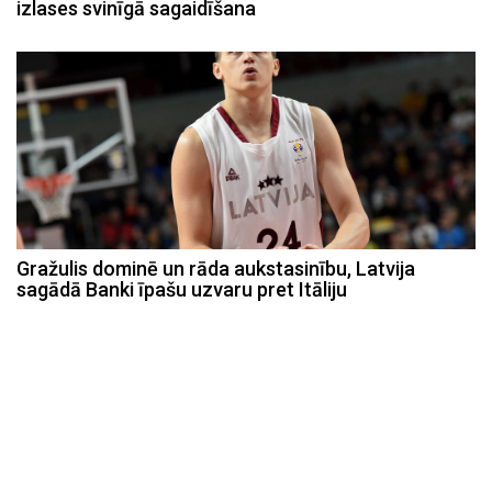
izlases svinīgā sagaidīšana
Gražulis dominē un rāda aukstasinību, Latvija
sagādā Banki īpašu uzvaru pret Itāliju