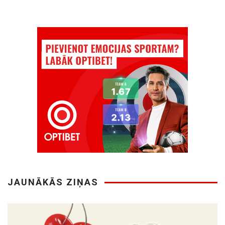
JAUNĀKĀS ZIŅAS