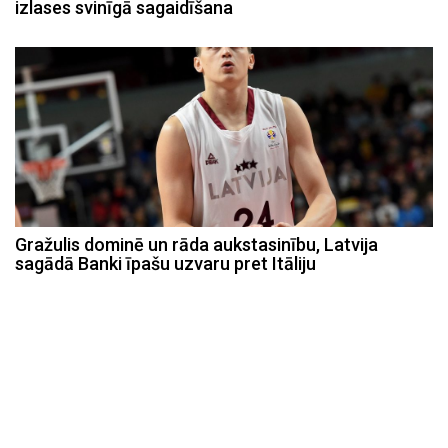
izlases svinīgā sagaidīšana
Gražulis dominē un rāda aukstasinību, Latvija
sagādā Banki īpašu uzvaru pret Itāliju