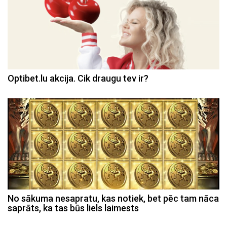
Optibet.lu akcija. Cik draugu tev ir?
No sākuma nesapratu, kas notiek, bet pēc tam nāca
saprāts, ka tas būs liels laimests