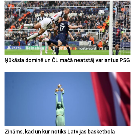
Ņūkāsla dominē un ČL mačā neatstāj variantus PSG
Zināms, kad un kur notiks Latvijas basketbola