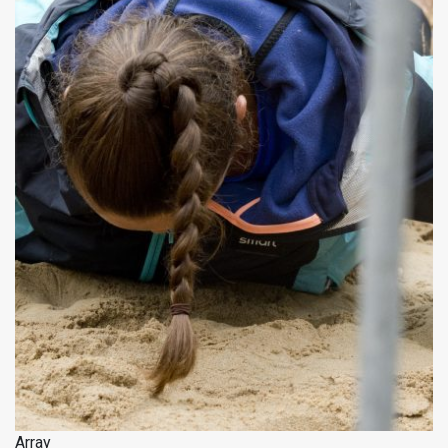
Array