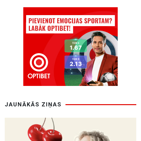
JAUNĀKĀS ZIŅAS