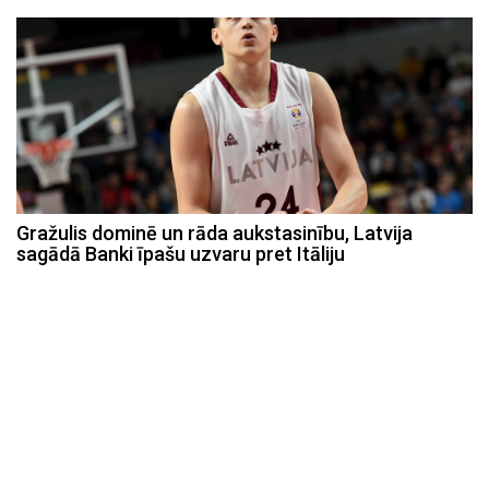
Gražulis dominē un rāda aukstasinību, Latvija
sagādā Banki īpašu uzvaru pret Itāliju