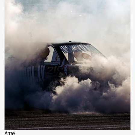
Array