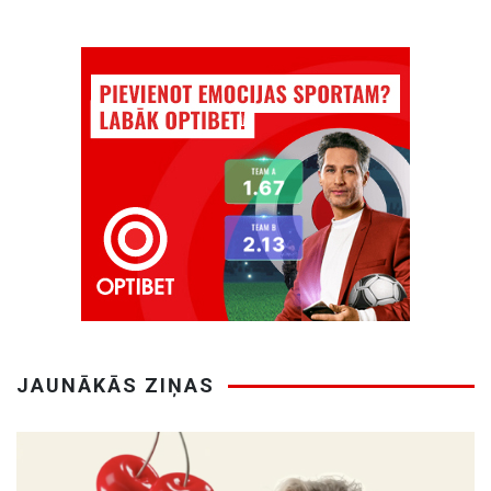
JAUNĀKĀS ZIŅAS