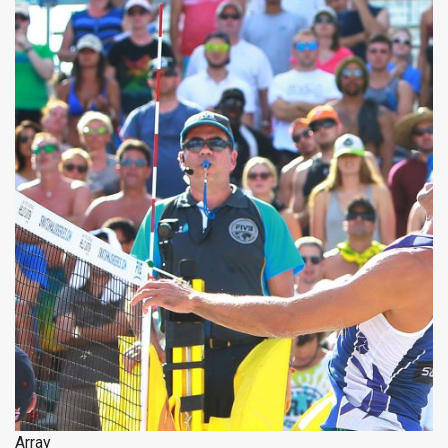
Array