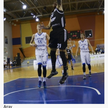
Array