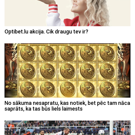
Optibet.lu akcija. Cik draugu tev ir?
No sākuma nesapratu, kas notiek, bet pēc tam nāca
saprāts, ka tas būs liels laimests