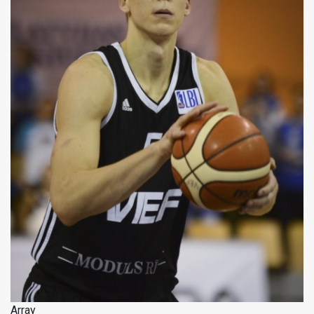
Array