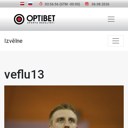
03:56:57
(GTM
-00:00
)
06.08.2026
Izvēlne
veflu13