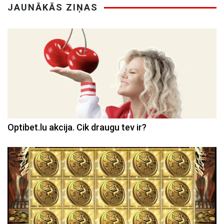
JAUNĀKĀS ZIŅAS
Optibet.lu akcija. Cik draugu tev ir?