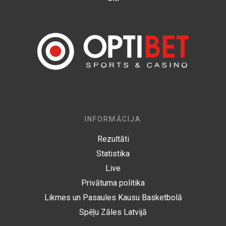
INFORMĀCIJA
Rezultāti
Statistika
Live
Privātuma politika
Likmes un Pasaules Kausu Basketbolā
Spēļu Zāles Latvijā