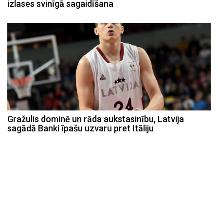
izlases svinīgā sagaidīšana
Gražulis dominē un rāda aukstasinību, Latvija
sagādā Banki īpašu uzvaru pret Itāliju