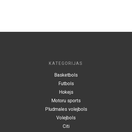
KATEGORIJAS
Basketbols
Futbols
Hokejs
Motoru sports
Pludmales volejbols
Volejbols
Citi