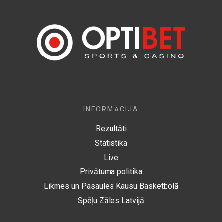
INFORMĀCIJA
Rezultāti
Statistika
Live
Privātuma politika
Likmes un Pasaules Kausu Basketbolā
Spēļu Zāles Latvijā