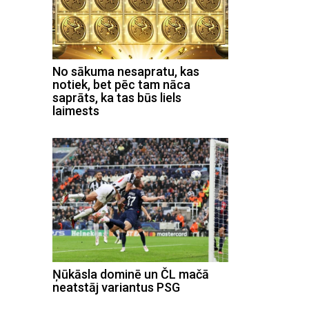
No sākuma nesapratu, kas
notiek, bet pēc tam nāca
saprāts, ka tas būs liels
laimests
Ņūkāsla dominē un ČL mačā
neatstāj variantus PSG