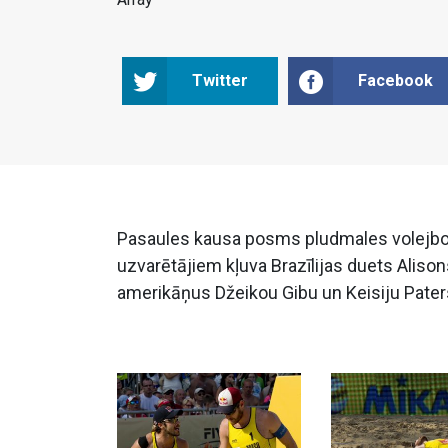
Twitter
Facebook
Pasaules kausa posms pludmales volejbolā P
uzvarētājiem kļuva Brazīlijas duets Alisons
amerikāņus Džeikou Gibu un Keisiju Pater