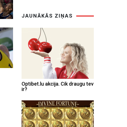
JAUNĀKĀS ZIŅAS
Optibet.lu akcija. Cik draugu tev
ir?