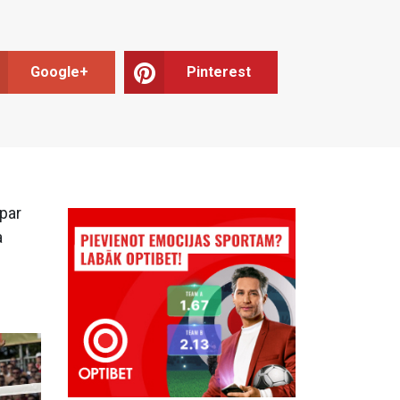
Google+
Pinterest
 par
a