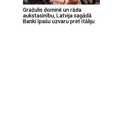
Gražulis dominē un rāda
aukstasinību, Latvija sagādā
Banki īpašu uzvaru pret Itāliju