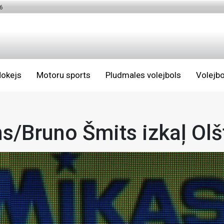
6
okejs
Motoru sports
Pludmales volejbols
Volejbo
ns/Bruno Šmits izkaļ Olš