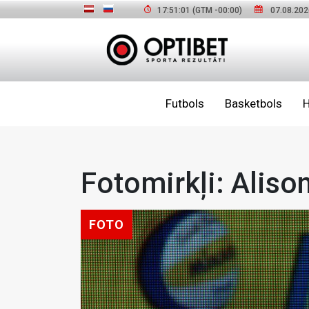
17:51:03
(GTM
-00:00
)
07.08.202
Futbols
Basketbols
H
Fotomirkļi: Aliso
FOTO