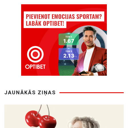
JAUNĀKĀS ZIŅAS