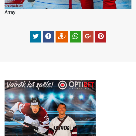
Array