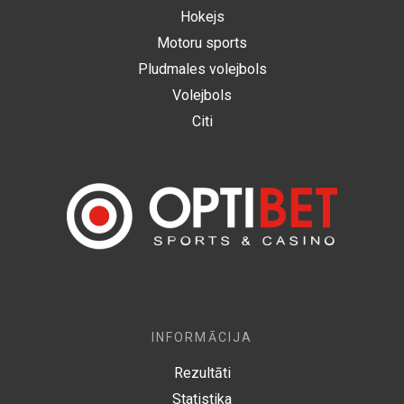
Hokejs
Motoru sports
Pludmales volejbols
Volejbols
Citi
INFORMĀCIJA
Rezultāti
Statistika