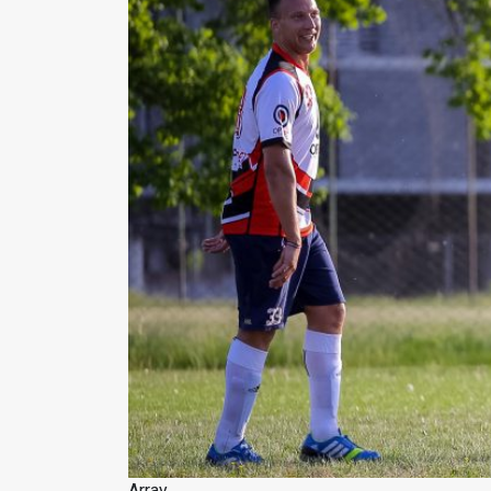
Array