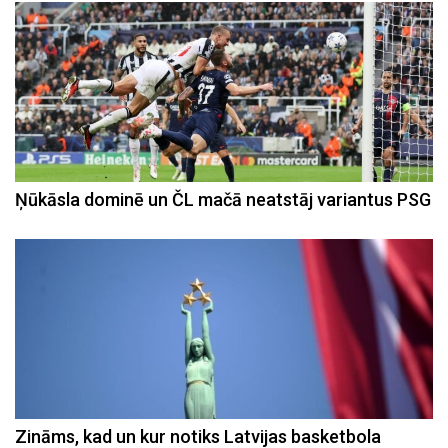
Ņūkāsla dominē un ČL mačā neatstāj variantus PSG
Zināms, kad un kur notiks Latvijas basketbola