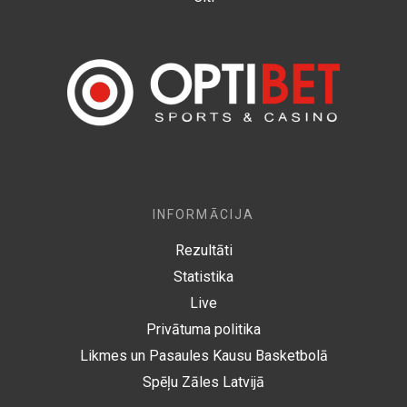
INFORMĀCIJA
Rezultāti
Statistika
Live
Privātuma politika
Likmes un Pasaules Kausu Basketbolā
Spēļu Zāles Latvijā