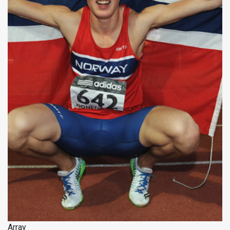
Array