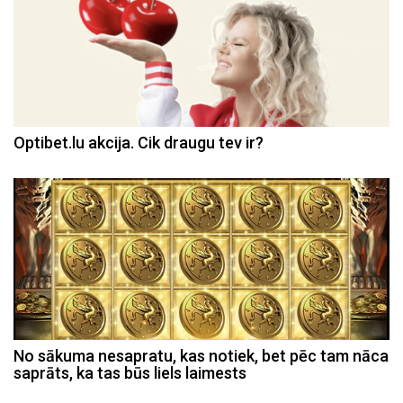
Optibet.lu akcija. Cik draugu tev ir?
No sākuma nesapratu, kas notiek, bet pēc tam nāca
saprāts, ka tas būs liels laimests