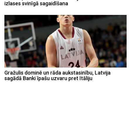
izlases svinīgā sagaidīšana
Gražulis dominē un rāda aukstasinību, Latvija
sagādā Banki īpašu uzvaru pret Itāliju