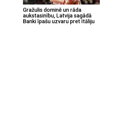
Gražulis dominē un rāda
aukstasinību, Latvija sagādā
Banki īpašu uzvaru pret Itāliju