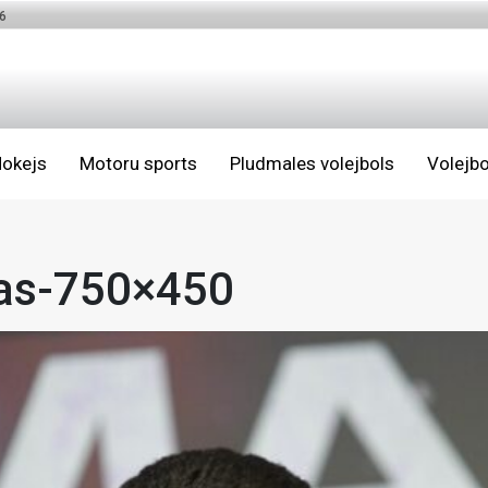
6
okejs
Motoru sports
Pludmales volejbols
Volejbo
as-750×450