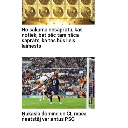
No sākuma nesapratu, kas
notiek, bet pēc tam nāca
saprāts, ka tas būs liels
laimests
Ņūkāsla dominē un ČL mačā
neatstāj variantus PSG